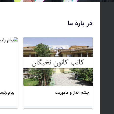
در باره ما
چشم انداز و ماموریت
پیام رئی